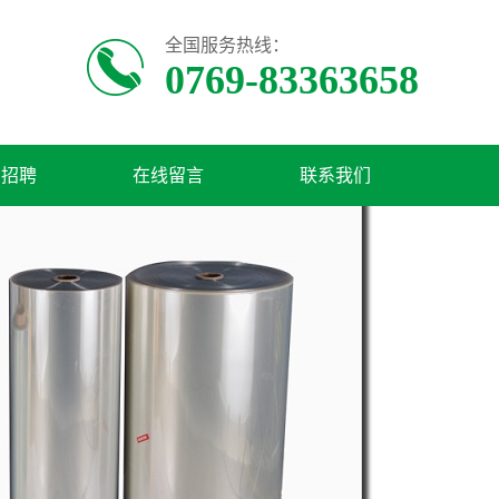
全国服务热线：
0769-83363658
才招聘
在线留言
联系我们