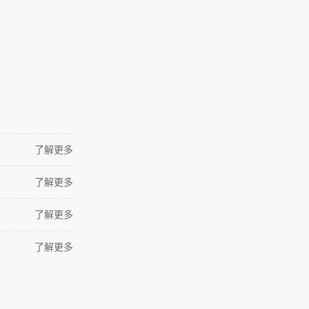
了解更多
了解更多
了解更多
了解更多