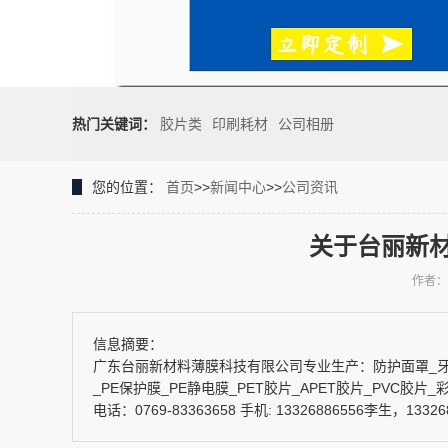
热门关键词：
胶片类
印刷耗材
公司相册
您的位置：
首页
>>
新闻中心
>>
公司资讯
关于台丽新
作者：a
信息摘要：
广东台丽新材料薄膜科技有限公司专业生产：防护面罩_牙
_PE保护膜_PE静电膜_PET胶片_APET胶片_PVC
电话：0769-83363658 手机: 13326886556李生，133268